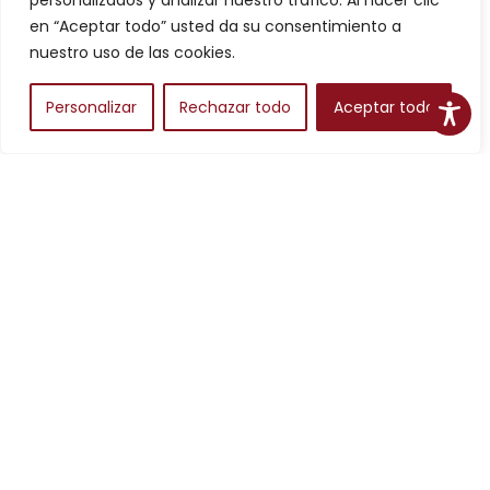
personalizados y analizar nuestro tráfico. Al hacer clic
Filtros
en “Aceptar todo” usted da su consentimiento a
nuestro uso de las cookies.
Personalizar
Rechazar todo
Aceptar todo
Alojamientos
Para planear una escapada en Aragón, los alojamientos