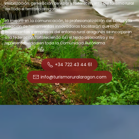
visibilización, generación de valor y fortalecimiento del turismo rural
del todo el territorio aragonés.
La mejora en la comunicación, la profesionalización del sector y la
creación de herramientas innovadoras facilitarán que más
alojamientos y empresas del entorno rural aragonés se incorporen
a la federación, fortaleciendo así el tejido asociativo y su
representatividad en toda la Comunidad Autónoma.
+34 722 43 44 61
info@turismoruralaragon.com