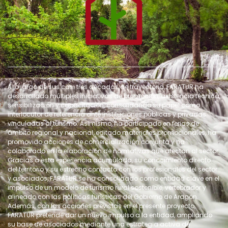
A lo largo de sus casi tres décadas de trayectoria, FARATUR ha
desarrollado múltiples iniciativas de promoción, asistencia técnica,
sensibilización y capacitación, consolidando su papel como
interlocutor de referencia ante instituciones públicas y privadas
vinculadas al turismo. Asimismo, ha participado en ferias de
ámbito regional y nacional, editado materiales promocionales, ha
promovido acciones de comercialización conjunta y ha
colaborado en la elaboración de normativas que afectan al sector.
Gracias a esta experiencia acumulada, su conocimiento directo
del territorio y su estrecho contacto con los profesionales del sector
y asociados, FARATUR se ha consolidado como entidad clave en el
impulso de un modelo de turismo rural sostenible, vertebrador y
alineado con las políticas turísticas del Gobierno de Aragón.
Además, con las acciones previstas en el presente proyecto,
FARATUR pretende dar un nuevo impulso a la entidad, ampliando
su base de asociados mediante una estrategia activa de