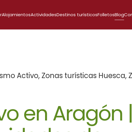
r
Alojamientos
Actividades
Destinos turísticos
Folletos
Blog
Co
ismo Activo
,
Zonas turísticas Huesca
,
Z
vo en Aragón |