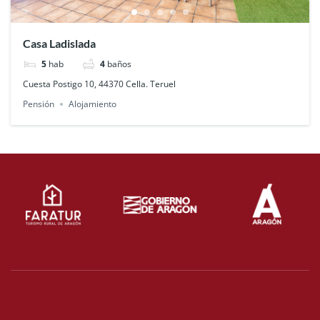
Casa Ladislada
5
hab
4
baños
Cuesta Postigo 10, 44370 Cella. Teruel
Pensión
Alojamiento