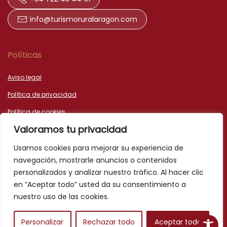
info@turismoruralaragon.com
Políticas
Aviso legal
Política de privacidad
Política de cookies
Valoramos tu privacidad
Declaración de accesibilidad
Usamos cookies para mejorar su experiencia de
navegación, mostrarle anuncios o contenidos
personalizados y analizar nuestro tráfico. Al hacer clic
en “Aceptar todo” usted da su consentimiento a
nuestro uso de las cookies.
©HTML5 y CSS3 -
Diseño web Teruel dato360
Personalizar
Rechazar todo
Aceptar todo