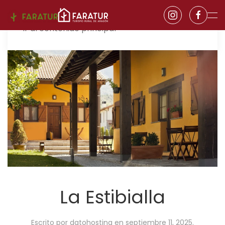
Ir al contenido principal
La Estibialla
Escrito por
datohosting
en
septiembre 11, 2025
.