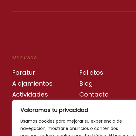
Menú web
Faratur
Folletos
Alojamientos
Blog
Actividades
Contacto
Destinos
Valoramos tu privacidad
turísticos
Usamos cookies para mejorar su experiencia de
navegación, mostrarle anuncios o contenidos
personalizados y analizar nuestro tráfico. Al hacer clic