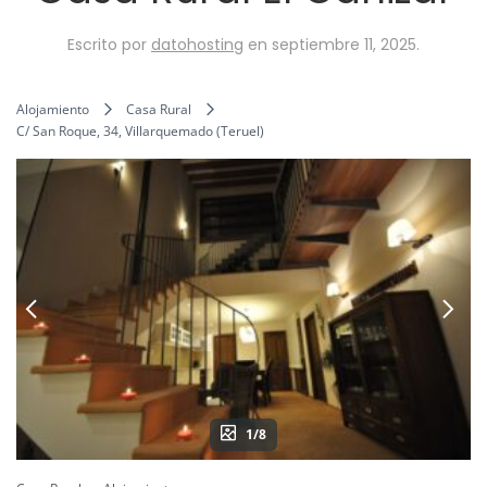
Escrito por
datohosting
en
septiembre 11, 2025
.
Alojamiento
Casa Rural
C/ San Roque, 34, Villarquemado (Teruel)
1/8