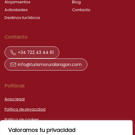
Alojamientos
Blog
Actividades
Contacto
Destinos turísticos
Contacto
+34 722 43 44 61
info@turismoruralaragon.com
Políticas
Aviso legal
Política de privacidad
Política de cookies
Valoramos tu privacidad
Declaración de accesibilidad