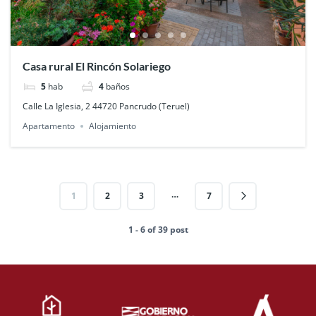
Casa rural El Rincón Solariego
5
hab
4
baños
Calle La Iglesia, 2 44720 Pancrudo (Teruel)
Apartamento
Alojamiento
…
1
2
3
7
1 - 6 of 39 post