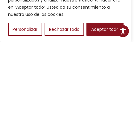
personalizados y analizar nuestro tráfico. Al hacer clic
Filtros
en “Aceptar todo” usted da su consentimiento a
nuestro uso de las cookies.
Personalizar
Rechazar todo
Aceptar todo
Alojamientos
Para planear una escapada en Aragón, los alojamientos