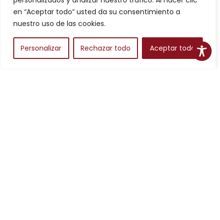
personalizados y analizar nuestro tráfico. Al hacer clic
Filtros
en “Aceptar todo” usted da su consentimiento a
nuestro uso de las cookies.
Personalizar
Rechazar todo
Aceptar todo
Alojamientos
Para planear una escapada en Aragón, los alojamientos