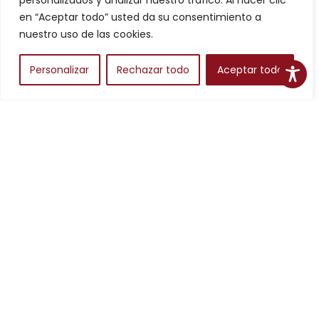
personalizados y analizar nuestro tráfico. Al hacer clic
Filtros
en “Aceptar todo” usted da su consentimiento a
nuestro uso de las cookies.
Personalizar
Rechazar todo
Aceptar todo
Alojamientos
Para planear una escapada en Aragón, los alojamientos