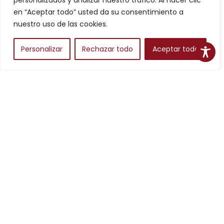
personalizados y analizar nuestro tráfico. Al hacer clic
Filtros
en “Aceptar todo” usted da su consentimiento a
nuestro uso de las cookies.
Personalizar
Rechazar todo
Aceptar todo
Alojamientos
Para planear una escapada en Aragón, los alojamientos