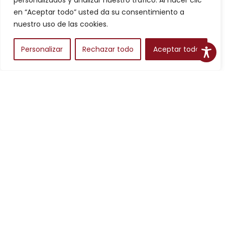
personalizados y analizar nuestro tráfico. Al hacer clic
Filtros
en “Aceptar todo” usted da su consentimiento a
nuestro uso de las cookies.
Personalizar
Rechazar todo
Aceptar todo
Alojamientos
Para planear una escapada en Aragón, los alojamientos