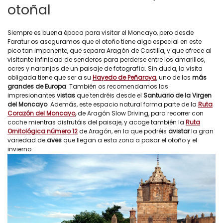
otoñal
Siempre es buena época para visitar el Moncayo, pero desde
Faratur os aseguramos que el otoño tiene algo especial en este
pico tan imponente, que separa Aragón de Castilla, y que ofrece al
visitante infinidad de senderos para perderse entre los amarillos,
ocres y naranjas de un paisaje de fotografía. Sin duda, la visita
obligada tiene que ser a su
Hayedo de Peñaroya
, uno de los
más
grandes de Europa
. También os recomendamos las
impresionantes
vistas
que tendréis desde el
Santuario de la Virgen
del Moncayo
. Además, este espacio natural forma parte de la
Ruta
Corazón del Moncayo
,
de Aragón Slow Driving, para recorrer con
coche mientras disfrutáis del paisaje, y acoge también la
Ruta
Ornitológica número 12
de Aragón, en la que podréis
avistar
la gran
variedad de
aves
que llegan a esta zona a pasar el otoño y el
invierno.