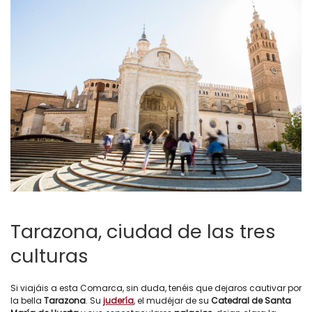
Tarazona, ciudad de las tres
culturas
Si viajáis a esta Comarca, sin duda, tenéis que dejaros cautivar por
la bella
Tarazona
. Su
judería
, el mudéjar de su
Catedral de Santa