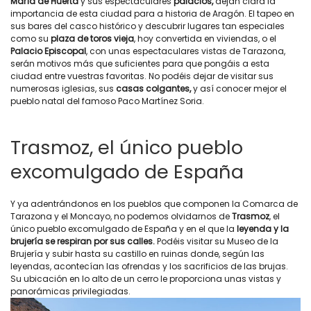
María de Huerta
y sus espectaculares
palacios,
dejan clara la
importancia de esta ciudad para a historia de Aragón. El tapeo en
sus bares del casco histórico y descubrir lugares tan especiales
como su
plaza de toros vieja
, hoy convertida en viviendas, o el
Palacio Episcopal
, con unas espectaculares vistas de Tarazona,
serán motivos más que suficientes para que pongáis a esta
ciudad entre vuestras favoritas. No podéis dejar de visitar sus
numerosas iglesias, sus
casas colgantes,
y así conocer mejor el
pueblo natal del famoso Paco Martínez Soria.
Trasmoz, el único pueblo
excomulgado de España
Y ya adentrándonos en los pueblos que componen la Comarca de
Tarazona y el Moncayo, no podemos olvidarnos de
Trasmoz
, el
único pueblo excomulgado de España y en el que la
leyenda y la
brujería se respiran por sus calles.
Podéis visitar su Museo de la
Brujería y subir hasta su castillo en ruinas donde, según las
leyendas, acontecían las ofrendas y los sacrificios de las brujas.
Su ubicación en lo alto de un cerro le proporciona unas vistas y
panorámicas privilegiadas.