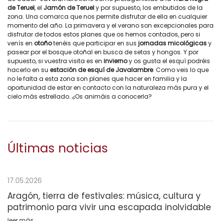
de Teruel
, el
Jamón de Teruel
y por supuesto, los embutidos de la
zona. Una comarca que nos permite disfrutar de ella en cualquier
momento del año. La primavera y el verano son excepcionales para
disfrutar de todos estos planes que os hemos contados, pero si
venís en
otoño
tenéis que participar en sus
jornadas micológicas
y
pasear por el bosque otoñal en busca de setas y hongos. Y por
supuesto, si vuestra visita es en
invierno
y os gusta el esquí podréis
hacerlo en su
estación de esquí de Javalambre
. Como veis lo que
no le falta a esta zona son planes que hacer en familia y la
oportunidad de estar en contacto con la naturaleza más pura y el
cielo más estrellado. ¿Os animáis a conocerla?
Últimas noticias
17.05.2026
Aragón, tierra de festivales: música, cultura y
patrimonio para vivir una escapada inolvidable
leer más