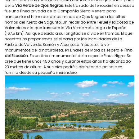
de la
Vía Verde de Ojos Negros
. Este trazado de ferrocarril en desuso
fue una línea privada de la Compañía Sierra Menera para
transportar el hierro desde las minas de Ojos Negros a los altos
hornos del Puerto de Sagunto. Un recorrido entre Teruel y la costa de
Valencia por la que trascurre la Vía Verde más larga de España
(167,5 km). Así que debido a su longitud se divide en tramos. El que
nosotros os proponemos es el pasa por las localidades de La
Puebla de Valverde, Sarrión y Albentosa. Y puestos a ver
monumentos de la naturaleza, en Linares de Mora os espera el
Pino
del Escobón
. Es un árbol monumental de la especie Pinus Nigra. Se
cree que tiene unos 450 años y durante estos años ha alcanzado
23 metros de altura. A sus pies podréis disfrutar del paisaje en
familia desde su pequeño merendero.