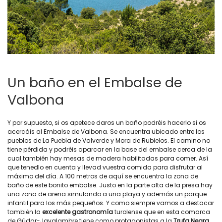
Un baño en el Embalse de
Valbona
Y por supuesto, si os apetece daros un baño podréis hacerlo si os
acercáis al Embalse de Valbona. Se encuentra ubicado entre los
pueblos de La Puebla de Valverde y Mora de Rubielos. El camino no
tiene pérdida y podréis aparcar en la base del embalse cerca de la
cual también hay mesas de madera habilitadas para comer. Así
que tenedlo en cuenta y llevad vuestra comida para disfrutar al
máximo del día. A 100 metros de aquí se encuentra la zona de
baño de este bonito embalse. Justo en la parte alta de la presa hay
una zona de arena simulando a una playa y además un parque
infantil para los más pequeños. Y como siempre vamos a destacar
también la
excelente gastronomía
turolense que en esta comarca
de Gúdar-Javalambre tiene como protagonistas a la
Trufa Negra