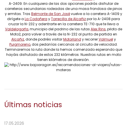
A-2409. En cualquiera de las dos opciones podrás disfrutar de
carreteras secundarias rodeadas de una masa frondosa de pinos
y ermitas. Tras
Belmonte de San José
vuelve a la carretera A-1409 y
dirígete a
La Codoñera
y
Torrecilla de Alcañiz
por la A-2408 para
cruzar la N-232 y adentrarte en la carretera TE-710 que te lleva a
Valdelagorfa
, municipio del padrino de las rutas
Alex Rins
, piloto de
Moto2, para volver a través de la N-232 al punto de partida en
Alcañiz
, donde podréis visitar
Motorland
y recorrer
Valmuel
y
Puigmoreno
, dos pedanías cercanas al circuito de velocidad.
Terminaremos la ruta donde la hemos comenzado esperando que
hayáis disfrutado de estos 232 kilómetros. Nuestras rutas en moto
tienen kilómetros de diversión.
Últimas noticias
17.05.2026