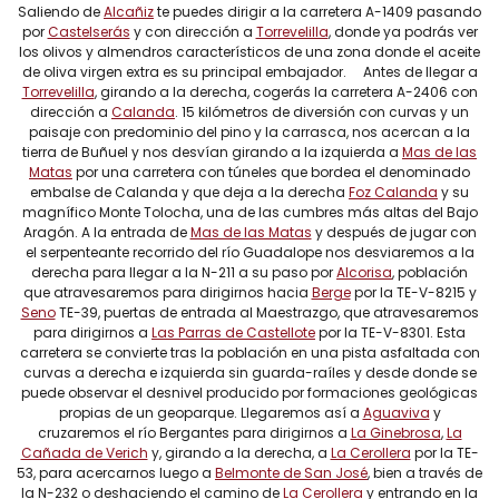
Saliendo de
Alcañiz
te puedes dirigir a la carretera A-1409 pasando
por
Castelserás
y con dirección a
Torrevelilla
, donde ya podrás ver
los olivos y almendros característicos de una zona donde el aceite
de oliva virgen extra es su principal embajador. Antes de llegar a
Torrevelilla
, girando a la derecha, cogerás la carretera A-2406 con
dirección a
Calanda
. 15 kilómetros de diversión con curvas y un
paisaje con predominio del pino y la carrasca, nos acercan a la
tierra de Buñuel y nos desvían girando a la izquierda a
Mas de las
Matas
por una carretera con túneles que bordea el denominado
embalse de Calanda y que deja a la derecha
Foz Calanda
y su
magnífico Monte Tolocha, una de las cumbres más altas del Bajo
Aragón. A la entrada de
Mas de las Matas
y después de jugar con
el serpenteante recorrido del río Guadalope nos desviaremos a la
derecha para llegar a la N-211 a su paso por
Alcorisa
, población
que atravesaremos para dirigirnos hacia
Berge
por la TE-V-8215 y
Seno
TE-39, puertas de entrada al Maestrazgo, que atravesaremos
para dirigirnos a
Las Parras de Castellote
por la TE-V-8301. Esta
carretera se convierte tras la población en una pista asfaltada con
curvas a derecha e izquierda sin guarda-raíles y desde donde se
puede observar el desnivel producido por formaciones geológicas
propias de un geoparque. Llegaremos así a
Aguaviva
y
cruzaremos el río Bergantes para dirigirnos a
La Ginebrosa
,
La
Cañada de Verich
y, girando a la derecha, a
La Cerollera
por la TE-
53, para acercarnos luego a
Belmonte de San José
, bien a través de
la N-232 o deshaciendo el camino de
La Cerollera
y entrando en la