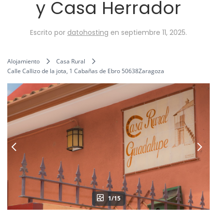
y Casa Herrador
Escrito por
datohosting
en
septiembre 11, 2025
.
Alojamiento
Casa Rural
Calle Callizo de la jota, 1 Cabañas de Ebro 50638Zaragoza
1/15