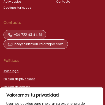
Actividades
Contacto
Destinos turísticos
Contacto
+34 722 43 44 61
info@turismoruralaragon.com
Políticas
Aviso legal
Política de privacidad
Política de cookies
Valoramos tu privacidad
Declaración de accesibilidad
Usamos cookies para mejorar su experiencia de