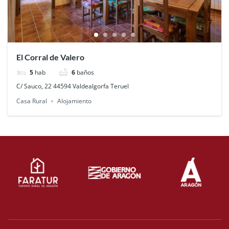
El Corral de Valero
5
hab
6
baños
C/ Sauco, 22 44594 Valdealgorfa Teruel
Casa Rural
Alojamiento