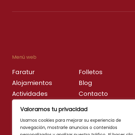
Menú web
Faratur
Folletos
Alojamientos
Blog
Actividades
Contacto
Destinos
Valoramos tu privacidad
turísticos
Usamos cookies para mejorar su experiencia de
navegación, mostrarle anuncios o contenidos
personalizados y analizar nuestro tráfico. Al hacer clic