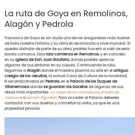
La ruta de Goya en Remolinos,
Alagón y Pedrola
Francisco de Goya es sin duda uno de los aragoneses más ilustres
de toda nuestra historia, y su obra es reconocida a nivel mundial. Si
queréis disfrutar de parte de su obra, podréis hacerlo si salir de esta
bonita comarca. Esta
ruta comienza en Remolinos
, y en concreto
en su
iglesia de San Juan Bautista
, donde podréis apreciar
algunas de sus pinturas en su cúpula. Continuando la ruta,
llegamos a
Alagón
donde el maestro plasmó su arte en el
antiguo
colegio de los Jesuitas
, la actual Casa de Cultura de la localidad.
El recorrido finaliza en
Pedrola
, en el
Palacio de los Duques de
Villahermosa
donde
se guardan los bocetos
de algunas de sus
obras más importantes.
La carga de los mamelucos
,
El baile de
máscaras
o
Ramón Pignatelli.
Para acceder al Palacio deberéis
contactar con sus dueños y concertar la visita, ya que es una
propiedad privada.