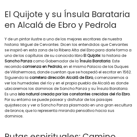
El Quijote y su Ínsula Barataria
en Alcalá de Ebro y Pedrola
Y de un pintor ilustre a uno de los mejores escritores de nuestra
historia: Miguel de Cervantes. Dicen los entendidos que Cervantes
se inspiró en esta zona de la Ribera Alta del Ebro para darle forma a
uno de los capítulos de su conocido libro
El Quijote:
la historia de
Sancho Panza
como Gobernador de la
Ínsula Barataria
. Este
recorrido
comienza en Pedrola
, en el mismo Palacio de los Duques
de Villahermosa, donde cuentan que se hospedó el escritor en 1562.
Siguiendo la
carretera dirección Alcalá de Ebro
, comenzaremos a
ver los humedales del río y en el propio pueblo de Alcalá es donde
ubicaremos los dominios de Sancho Panza y su Ínsula Barataria.
Es una
isla natural creada por las constantes crecidas del río Ebro
.
Por su entorno se puede pasear y disfrutar de los paisajes
quijotescos y ver a Sancho Panza plasmado en una gran escultura
de bronce, que lo representa mirando pensativo hacia sus
dominios.
Rutas espirituales: Camino