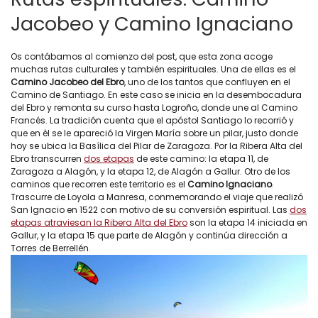
Jacobeo y Camino Ignaciano
Os contábamos al comienzo del post, que esta zona acoge
muchas rutas culturales y también espirituales. Una de ellas es el
Camino Jacobeo del Ebro
, uno de los tantos que confluyen en el
Camino de Santiago. En este caso se inicia en la desembocadura
del Ebro y remonta su curso hasta Logroño, donde une al Camino
Francés. La tradición cuenta que el apóstol Santiago lo recorrió y
que en él se le apareció la Virgen María sobre un pilar, justo donde
hoy se ubica la Basílica del Pilar de Zaragoza. Por la Ribera Alta del
Ebro transcurren
dos etapas
de este camino: la etapa 11, de
Zaragoza a Alagón, y la etapa 12, de Alagón a Gallur. Otro de los
caminos que recorren este territorio es el
Camino Ignaciano
.
Trascurre de Loyola a Manresa, conmemorando el viaje que realizó
San Ignacio en 1522 con motivo de su conversión espiritual. Las
dos
etapas atraviesan la Ribera Alta del Ebro
son la etapa 14 iniciada en
Gallur, y la etapa 15 que parte de Alagón y continúa dirección a
Torres de Berrellén.