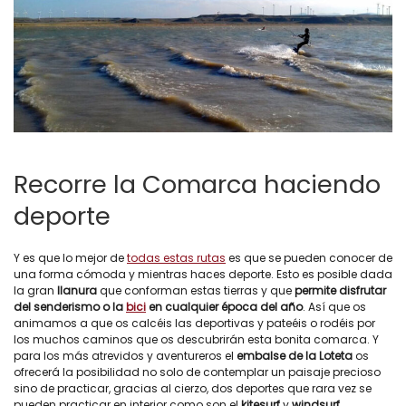
Recorre la Comarca haciendo
deporte
Y es que lo mejor de
todas estas rutas
es que se pueden conocer de
una forma cómoda y mientras haces deporte. Esto es posible dada
la gran
llanura
que conforman estas tierras y que
permite disfrutar
del senderismo o la
bici
en cualquier época del año
. Así que os
animamos a que os calcéis las deportivas y pateéis o rodéis por
los muchos caminos que os descubrirán esta bonita comarca. Y
para los más atrevidos y aventureros el
embalse de la Loteta
os
ofrecerá la posibilidad no solo de contemplar un paisaje precioso
sino de practicar, gracias al cierzo, dos deportes que rara vez se
pueden practicar en interior como son el
kitesurf
y
windsurf
.