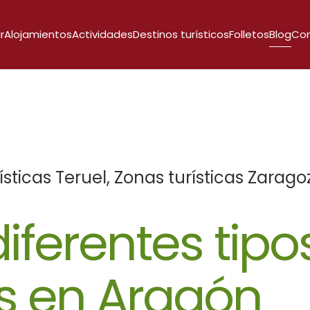
r
Alojamientos
Actividades
Destinos turísticos
Folletos
Blog
Co
ísticas Teruel
,
Zonas turísticas Zarago
iferentes tipo
es en Aragón