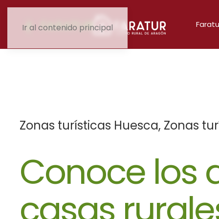
Faratu
Ir al contenido principal
Zonas turísticas Huesca
,
Zonas tur
Conoce los d
casas rural