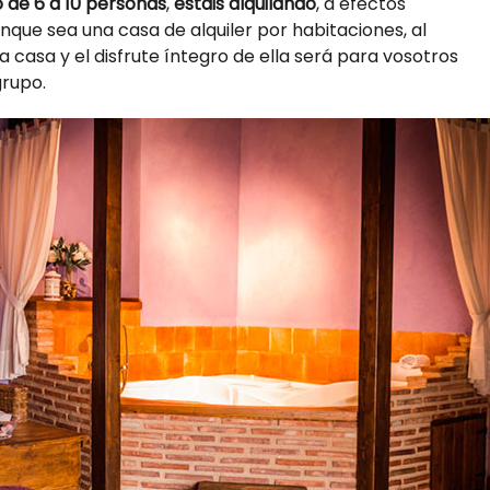
o de 6 a 10 personas
,
estáis alquilando
, a efectos
aunque sea una casa de alquiler por habitaciones, al
la casa y el disfrute íntegro de ella será para vosotros
grupo.