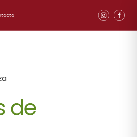
ntacto
za
s de