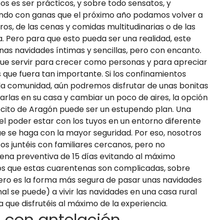
os es ser prácticos, y sobre todo sensatos, y
ando con ganas que el próximo año podamos volver a
s, de las cenas y comidas multitudinarias o de las
. Pero para que esto pueda ser una realidad, este
unas navidades íntimas y sencillas, pero con encanto.
que servir para crecer como personas y para apreciar
que fuera tan importante. Si los confinamientos
e la comunidad, aún podremos disfrutar de unas bonitas
arlas en su casa y cambiar un poco de aires, la opción
lecito de Aragón puede ser un estupendo plan. Una
 el poder estar con los tuyos en un entorno diferente
e se haga con la mayor seguridad. Por eso, nosotros
s juntéis con familiares cercanos, pero no
tena preventiva de 15 días evitando al máximo
os que estas cuarentenas son complicadas, sobre
ero es la forma más segura de pasar unas navidades
inal se puede) a vivir las navidades en una casa rural
que disfrutéis al máximo de la experiencia.
l con antelación