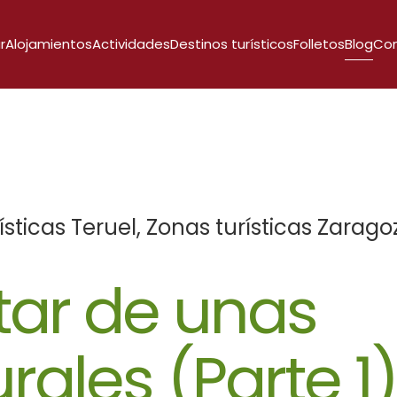
r
Alojamientos
Actividades
Destinos turísticos
Folletos
Blog
Co
ísticas Teruel
,
Zonas turísticas Zarago
tar de unas
rales (Parte 1)