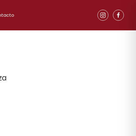
ntacto
za