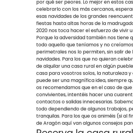
por qué ser peores. Lo mejor en estos cas
celebrarlo con los más cercanos, esper
esas navidades de los grandes reencuentro
fiestas hasta altas horas de la madrugada
2020 nos toca hacer el esfuerzo de vivir 
Porque la adversidad también nos tiene 
todo aquello que teníamos y no creíamos 
perimetrales nos lo permiten, sin salir d
navidades. Para los que no quieran celebr
de alquilar una casa rural en algún pueb
casa para vosotros solos, la naturaleza y
puede ser una magnífica idea, siempre qu
os recomendamos que en el caso de que o
convivientes, intentéis hacer una cuaren
contactos o salidas innecesarias. Sabem
todo dependiendo de algunos trabajos, p
tranquilas. Para los que os animéis (si al f
de Aragón aquí van algunos consejos para 
Reserva la casa rura