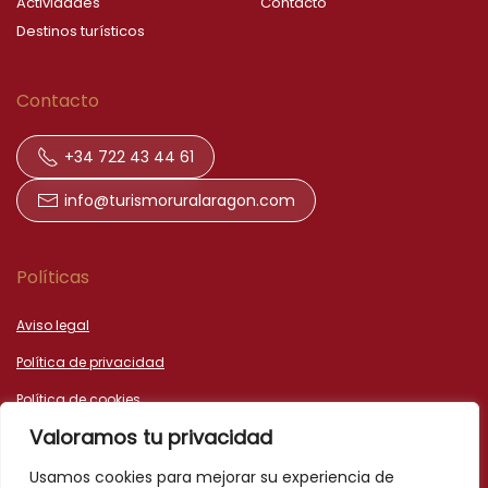
Actividades
Contacto
Destinos turísticos
Contacto
+34 722 43 44 61
info@turismoruralaragon.com
Políticas
Aviso legal
Política de privacidad
Política de cookies
Valoramos tu privacidad
Declaración de accesibilidad
Usamos cookies para mejorar su experiencia de