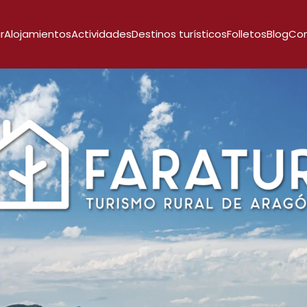
r
Alojamientos
Actividades
Destinos turísticos
Folletos
Blog
Co