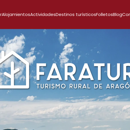
r
Alojamientos
Actividades
Destinos turísticos
Folletos
Blog
Co