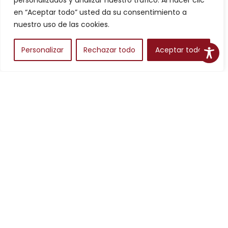
personalizados y analizar nuestro tráfico. Al hacer clic
Filtros
en “Aceptar todo” usted da su consentimiento a
nuestro uso de las cookies.
Personalizar
Rechazar todo
Aceptar todo
Alojamientos
Para planear una escapada en Aragón, los alojamientos