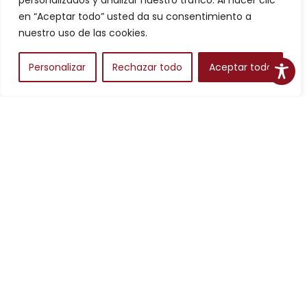
personalizados y analizar nuestro tráfico. Al hacer clic
Filtros
en “Aceptar todo” usted da su consentimiento a
nuestro uso de las cookies.
Personalizar
Rechazar todo
Aceptar todo
Alojamientos
Para planear una escapada en Aragón, los alojamientos