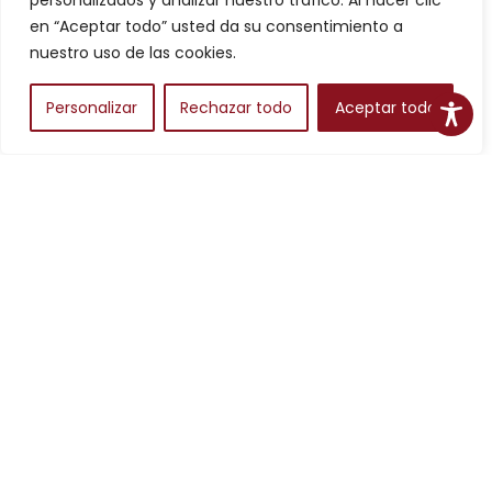
personalizados y analizar nuestro tráfico. Al hacer clic
Filtros
en “Aceptar todo” usted da su consentimiento a
nuestro uso de las cookies.
Personalizar
Rechazar todo
Aceptar todo
Alojamientos
Para planear una escapada en Aragón, los alojamientos