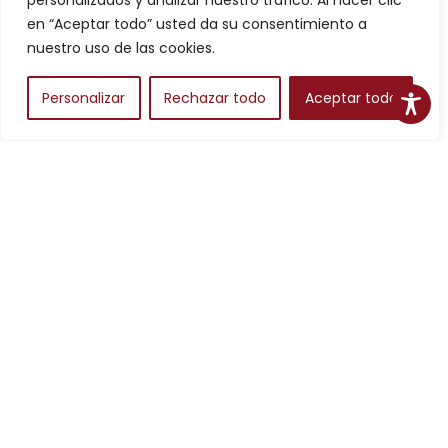
personalizados y analizar nuestro tráfico. Al hacer clic
Filtros
en “Aceptar todo” usted da su consentimiento a
nuestro uso de las cookies.
Personalizar
Rechazar todo
Aceptar todo
Alojamientos
Para planear una escapada en Aragón, los alojamientos