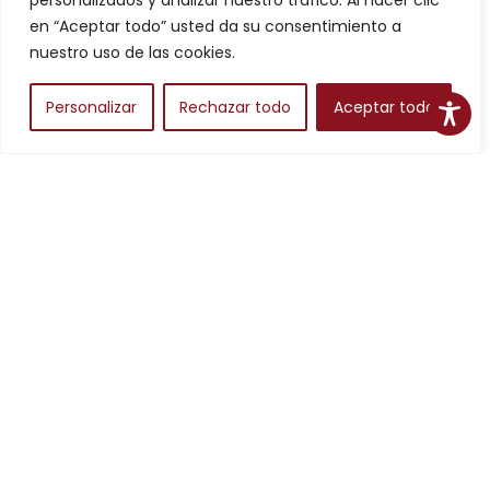
personalizados y analizar nuestro tráfico. Al hacer clic
Filtros
en “Aceptar todo” usted da su consentimiento a
nuestro uso de las cookies.
Personalizar
Rechazar todo
Aceptar todo
Alojamientos
Para planear una escapada en Aragón, los alojamientos