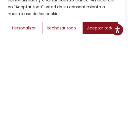
personalizados y analizar nuestro tráfico. Al hacer clic
Filtros
en “Aceptar todo” usted da su consentimiento a
nuestro uso de las cookies.
Personalizar
Rechazar todo
Aceptar todo
Alojamientos
Para planear una escapada en Aragón, los alojamientos