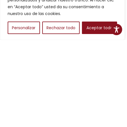
personalizados y analizar nuestro tráfico. Al hacer clic
Filtros
en “Aceptar todo” usted da su consentimiento a
nuestro uso de las cookies.
Personalizar
Rechazar todo
Aceptar todo
Alojamientos
Para planear una escapada en Aragón, los alojamientos