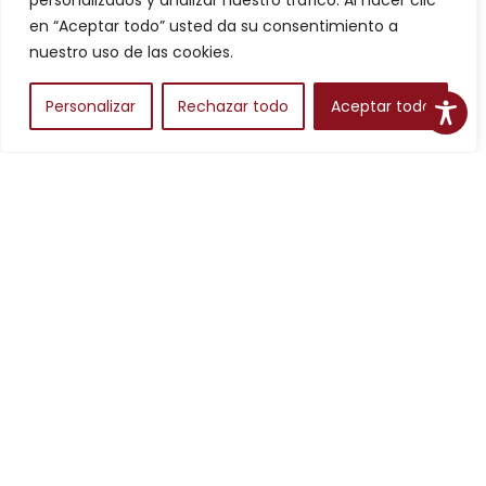
personalizados y analizar nuestro tráfico. Al hacer clic
Filtros
en “Aceptar todo” usted da su consentimiento a
nuestro uso de las cookies.
Personalizar
Rechazar todo
Aceptar todo
Alojamientos
Para planear una escapada en Aragón, los alojamientos