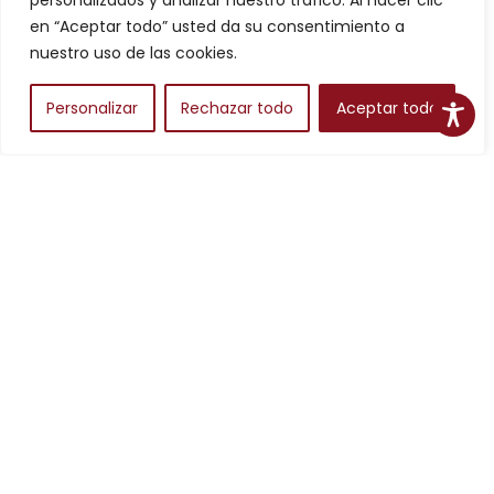
personalizados y analizar nuestro tráfico. Al hacer clic
Filtros
en “Aceptar todo” usted da su consentimiento a
nuestro uso de las cookies.
Personalizar
Rechazar todo
Aceptar todo
Alojamientos
Para planear una escapada en Aragón, los alojamientos