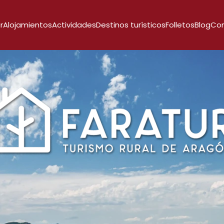
r
Alojamientos
Actividades
Destinos turísticos
Folletos
Blog
Co