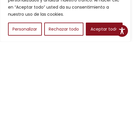
personalizados y analizar nuestro tráfico. Al hacer clic
Filtros
en “Aceptar todo” usted da su consentimiento a
nuestro uso de las cookies.
Personalizar
Rechazar todo
Aceptar todo
Alojamientos
Para planear una escapada en Aragón, los alojamientos