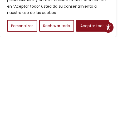
personalizados y analizar nuestro tráfico. Al hacer clic
Filtros
en “Aceptar todo” usted da su consentimiento a
nuestro uso de las cookies.
Personalizar
Rechazar todo
Aceptar todo
Alojamientos
Para planear una escapada en Aragón, los alojamientos