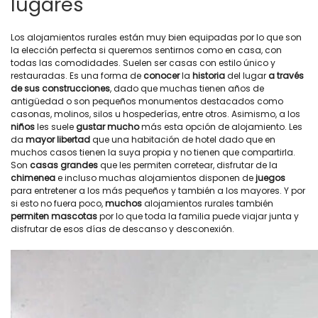
lugares
Los alojamientos rurales están muy bien equipadas por lo que son
la elección perfecta si queremos sentirnos como en casa, con
todas las comodidades. Suelen ser casas con estilo único y
restauradas. Es una forma de
conocer
la
historia
del lugar
a través
de sus construcciones
, dado que muchas tienen años de
antigüedad o son pequeños monumentos destacados como
casonas, molinos, silos u hospederías, entre otros. Asimismo, a los
niños
les suele
gustar mucho
más esta opción de alojamiento. Les
da
mayor libertad
que una habitación de hotel dado que en
muchos casos tienen la suya propia y no tienen que compartirla.
Son
casas grandes
que les permiten corretear, disfrutar de la
chimenea
e incluso muchas alojamientos disponen de
juegos
para entretener a los más pequeños y también a los mayores. Y por
si esto no fuera poco,
muchos
alojamientos rurales también
permiten
mascotas
por lo que toda la familia puede viajar junta y
disfrutar de esos días de descanso y desconexión.