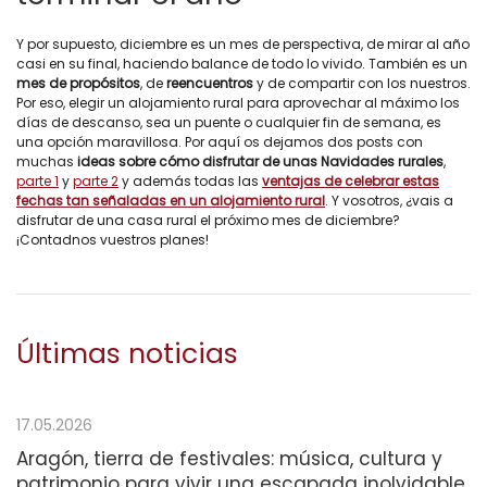
Y por supuesto, diciembre es un mes de perspectiva, de mirar al año
casi en su final, haciendo balance de todo lo vivido. También es un
mes de propósitos
, de
reencuentros
y de compartir con los nuestros.
Por eso, elegir un alojamiento rural para aprovechar al máximo los
días de descanso, sea un puente o cualquier fin de semana, es
una opción maravillosa. Por aquí os dejamos dos posts con
muchas
ideas sobre cómo disfrutar de unas Navidades rurales
,
parte 1
y
parte 2
y además todas las
ventajas de celebrar estas
fechas tan señaladas en un alojamiento rural
. Y vosotros, ¿vais a
disfrutar de una casa rural el próximo mes de diciembre?
¡Contadnos vuestros planes!
Últimas noticias
17.05.2026
Aragón, tierra de festivales: música, cultura y
patrimonio para vivir una escapada inolvidable