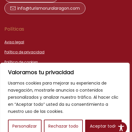
info@turismoruralaragon.com
Políticas
Aviso legal
Política de privacidad
Política de cookies
Valoramos tu privacidad
Declaración de accesibilidad
Usamos cookies para mejorar su experiencia de
navegación, mostrarle anuncios o contenidos
personalizados y analizar nuestro tráfico. Al hacer clic
en “Aceptar todo” usted da su consentimiento a
nuestro uso de las cookies.
©HTML5 y CSS3 -
Diseño web Teruel dato360
Personalizar
Rechazar todo
Aceptar todo