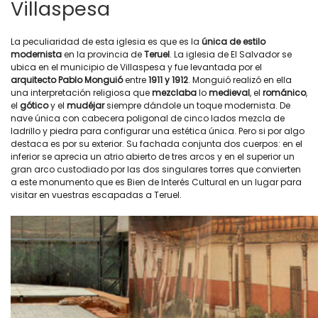
Villaspesa
La peculiaridad de esta iglesia es que es la
única de estilo
modernista
en la provincia de
Teruel
. La iglesia de El Salvador se
ubica en el municipio de Villaspesa y fue levantada por el
arquitecto Pablo Monguió
entre
1911 y 1912
. Monguió realizó en ella
una interpretación religiosa que
mezclaba
lo
medieval
, el
románico
,
el
gótico
y el
mudéjar
siempre dándole un toque modernista. De
nave única con cabecera poligonal de cinco lados mezcla de
ladrillo y piedra para configurar una estética única. Pero si por algo
destaca es por su exterior. Su fachada conjunta dos cuerpos: en el
inferior se aprecia un atrio abierto de tres arcos y en el superior un
gran arco custodiado por las dos singulares torres que convierten
a este monumento que es Bien de Interés Cultural en un lugar para
visitar en vuestras escapadas a Teruel.