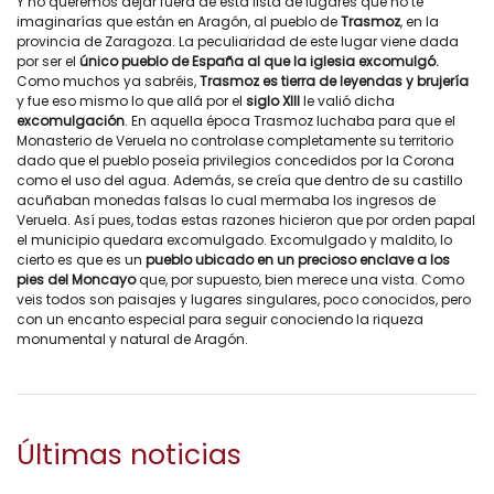
Y no queremos dejar fuera de esta lista de lugares que no te
imaginarías que están en Aragón, al pueblo de
Trasmoz
, en la
provincia de Zaragoza. La peculiaridad de este lugar viene dada
por ser el
único pueblo de España al que la iglesia excomulgó.
Como muchos ya sabréis,
Trasmoz es tierra de leyendas y brujería
y fue eso mismo lo que allá por el
siglo XIII
le valió dicha
excomulgación
. En aquella época Trasmoz luchaba para que el
Monasterio de Veruela no controlase completamente su territorio
dado que el pueblo poseía privilegios concedidos por la Corona
como el uso del agua. Además, se creía que dentro de su castillo
acuñaban monedas falsas lo cual mermaba los ingresos de
Veruela. Así pues, todas estas razones hicieron que por orden papal
el municipio quedara excomulgado. Excomulgado y maldito, lo
cierto es que es un
pueblo ubicado en un precioso enclave a los
pies del Moncayo
que, por supuesto, bien merece una vista. Como
veis todos son paisajes y lugares singulares, poco conocidos, pero
con un encanto especial para seguir conociendo la riqueza
monumental y natural de Aragón.
Últimas noticias