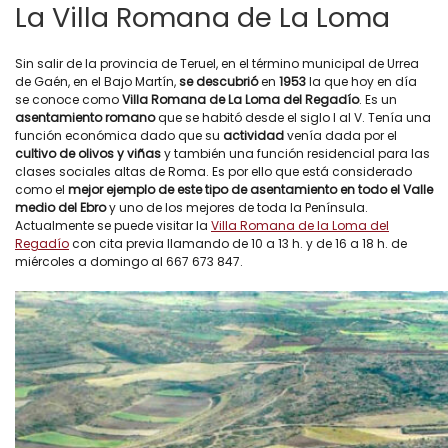
La Villa Romana de La Loma
Sin salir de la provincia de Teruel, en el término municipal de Urrea
de Gaén, en el Bajo Martín,
se descubrió
en
1953
la que hoy en día
se conoce como
Villa Romana de La Loma del Regadío
. Es un
asentamiento romano
que se habitó desde el siglo I al V. Tenía una
función económica dado que su
actividad
venía dada por el
cultivo de olivos y viñas
y también una función residencial para las
clases sociales altas de Roma. Es por ello que está considerado
como el
mejor ejemplo de este tipo de asentamiento en todo el Valle
medio del Ebro
y uno de los mejores de toda la Península.
Actualmente se puede visitar la
Villa Romana de la Loma del
Regadío
con cita previa llamando de 10 a 13 h. y de 16 a 18 h. de
miércoles a domingo al 667 673 847.