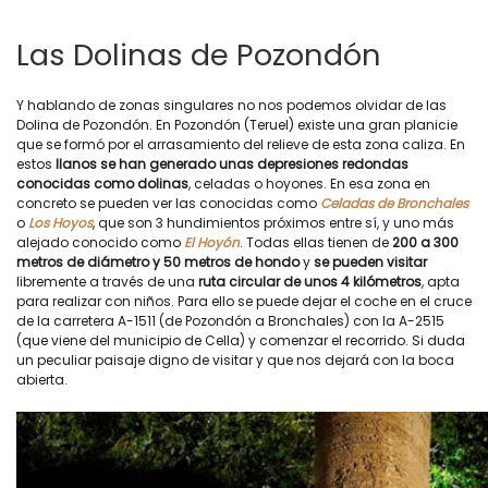
Las Dolinas de Pozondón
Y hablando de zonas singulares no nos podemos olvidar de las
Dolina de Pozondón. En Pozondón (Teruel) existe una gran planicie
que se formó por el arrasamiento del relieve de esta zona caliza. En
estos
llanos se han generado unas depresiones redondas
conocidas como dolinas
, celadas o hoyones. En esa zona en
concreto se pueden ver las conocidas como
Celadas de Bronchales
o
Los Hoyos
, que son 3 hundimientos próximos entre sí, y uno más
alejado conocido como
El Hoyón
. Todas ellas tienen de
200 a 300
metros de diámetro y 50 metros de hondo
y
se pueden visitar
libremente a través de una
ruta circular de unos 4 kilómetros
, apta
para realizar con niños. Para ello se puede dejar el coche en el cruce
de la carretera A-1511 (de Pozondón a Bronchales) con la A-2515
(que viene del municipio de Cella) y comenzar el recorrido. Si duda
un peculiar paisaje digno de visitar y que nos dejará con la boca
abierta.