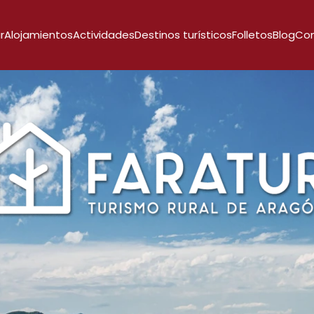
r
Alojamientos
Actividades
Destinos turísticos
Folletos
Blog
Co