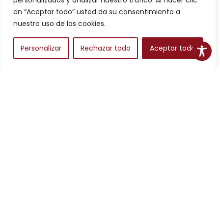
personalizados y analizar nuestro tráfico. Al hacer clic
Filtros
en “Aceptar todo” usted da su consentimiento a
nuestro uso de las cookies.
Personalizar
Rechazar todo
Aceptar todo
Alojamientos
Para planear una escapada en Aragón, los alojamientos