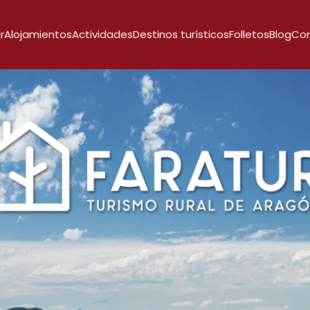
r
Alojamientos
Actividades
Destinos turísticos
Folletos
Blog
Co